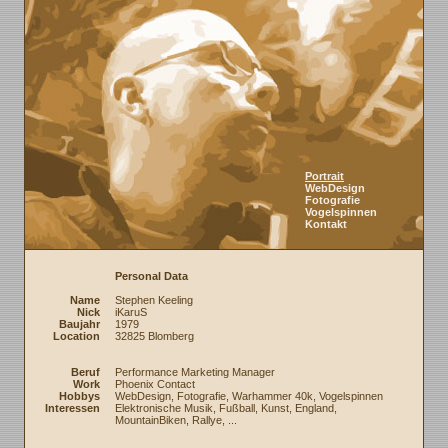
Portrait
WebDesign
Fotografie
Vogelspinnen
Kontakt
Personal Data
Name
Stephen Keeling
Nick
iKaruS
Baujahr
1979
Location
32825 Blomberg
Beruf
Performance Marketing Manager
Work
Phoenix Contact
Hobbys
WebDesign, Fotografie, Warhammer 40k, Vogelspinnen
Interessen
Elektronische Musik, Fußball, Kunst, England,
MountainBiken, Rallye, ...